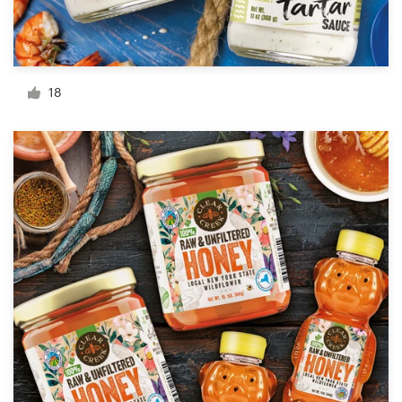
Recursos
18
Precios
Hágase diseñador
Blog