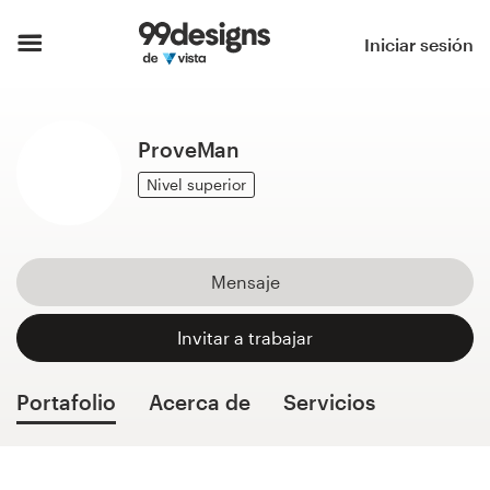
Inicio
Iniciar sesión
Explorar categorías
ProveMan
Cómo es
Nivel superior
Encontrar un diseñador
Inspiración
Mensaje
99designs Pro
Invitar a trabajar
Portafolio
Acerca de
Servicios
Servicios
de
diseño