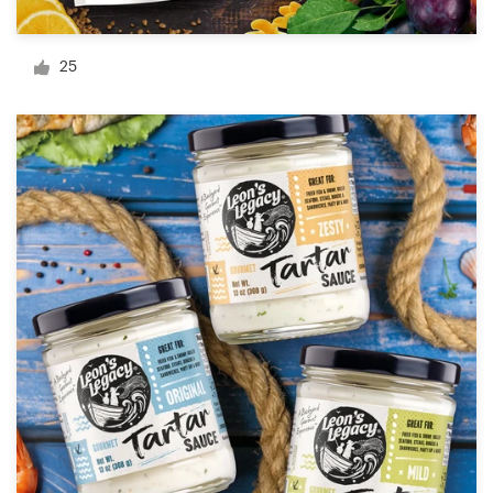
Diseño de logotipo
25
Tarjeta de presentación
Diseño de páginas web
Guía de la marca
Explorar todas las categorías
Soporte
+49 30 568 376 73
Centro de ayuda