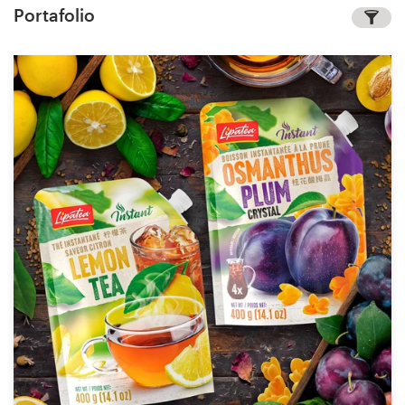
Portafolio
Concursos de diseño
Proyectos 1-1
Encontrar un diseñador
Descubra la inspiración
99designs Studio
99designs Pro
Obtenga
un
diseño