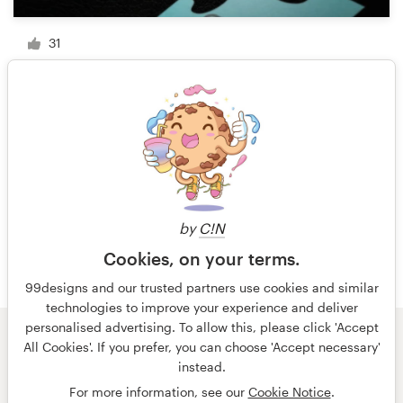
31
1 de 5
by
C!N
Cookies, on your terms.
99designs and our trusted partners use cookies and similar
technologies to improve your experience and deliver
personalised advertising. To allow this, please click 'Accept
All Cookies'. If you prefer, you can choose 'Accept necessary'
© 99designs
de Vista
instead.
Términos y condiciones
Privacidad
Impresión
For more information, see our
Cookie Notice
.
español
English