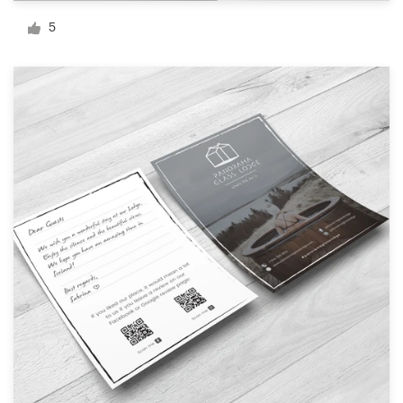
Diseño de logotipo
5
Tarjeta de presentación
Diseño de páginas web
Guía de la marca
Explorar todas las categorías
Soporte
+49 30 568 376 73
Centro de ayuda