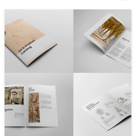
Concursos de diseño
Proyectos 1-1
Encontrar un diseñador
Descubra la inspiración
99designs Studio
99designs Pro
Obtenga
un
diseño