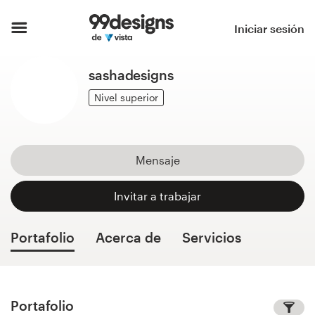
Inicio
Iniciar sesión
Explorar categorías
sashadesigns
Cómo es
Nivel superior
Encontrar un diseñador
Mensaje
Inspiración
Invitar a trabajar
99designs Pro
Portafolio
Acerca de
Servicios
Servicios
de
diseño
Portafolio