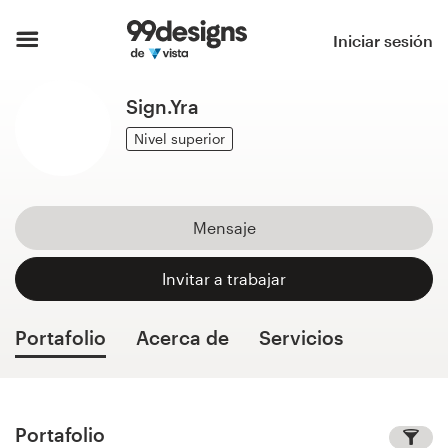
Inicio
Iniciar sesión
Explorar categorías
Sign.Yra
Cómo es
Nivel superior
Encontrar un diseñador
Mensaje
Inspiración
Invitar a trabajar
99designs Pro
Portafolio
Acerca de
Servicios
Servicios
de
diseño
Portafolio