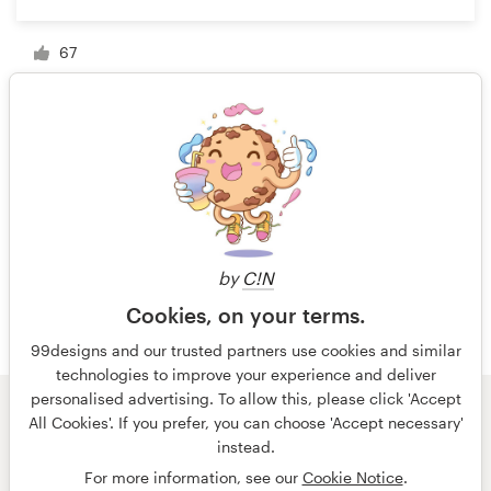
67
1 de 8
by
C!N
Cookies, on your terms.
99designs and our trusted partners use cookies and similar
technologies to improve your experience and deliver
personalised advertising. To allow this, please click 'Accept
All Cookies'. If you prefer, you can choose 'Accept necessary'
© 99designs
de Vista
instead.
Términos y condiciones
Privacidad
Impresión
For more information, see our
Cookie Notice
.
español
English