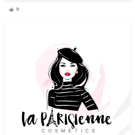
Diseño de logotipo
9
Tarjeta de presentación
Diseño de páginas web
Guía de la marca
Explorar todas las categorías
Soporte
+49 30 568 376 73
Centro de ayuda