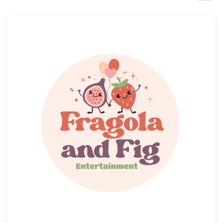
Concursos de diseño
Proyectos 1-1
Encontrar un diseñador
Descubra la inspiración
99designs Studio
99designs Pro
Obtenga
un
diseño