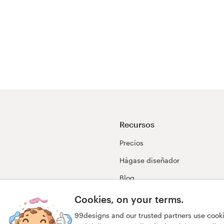
Recursos
Precios
Hágase diseñador
Blog
99awards
Cookies, on your terms.
99designs and our trusted partners use cook