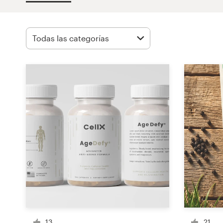
Concursos de diseño
Proyectos 1-1
Encontrar un diseñador
Descubra la inspiración
99designs Studio
99designs Pro
Obtenga
un
diseño
13
21