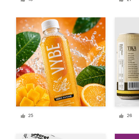
Diseño de logotipo
Tarjeta de presentación
Diseño de páginas web
Guía de la marca
Explorar todas las categorías
Soporte
+49 30 568 376 73
25
26
Centro de ayuda