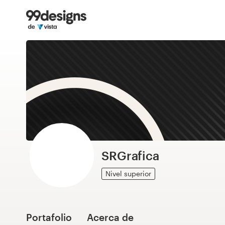
Inicio
Explorar categorías
Cómo es
Encontrar un diseñador
Inspiración
99designs Pro
SRGrafica
Nivel superior
Servicios
de
diseño
Portafolio
Acerca de