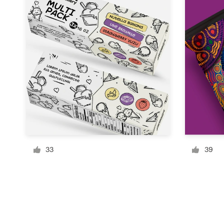
Recursos
Precios
Hágase diseñador
Blog
33
39