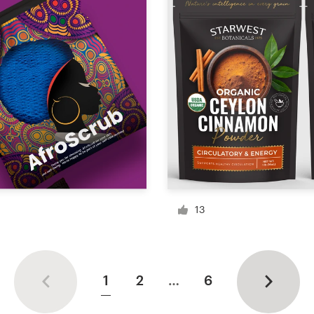
13
1
2
…
6