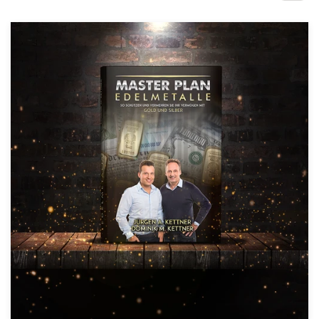
Concursos de diseño
Proyectos 1-1
Encontrar un diseñador
Descubra la inspiración
99designs Studio
99designs Pro
Obtenga
un
diseño