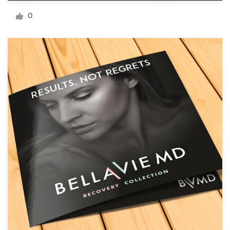
Diseño de logotipo
0
Tarjeta de presentación
Diseño de páginas web
Guía de la marca
Explorar todas las categorías
Soporte
+49 30 568 376 73
Centro de ayuda