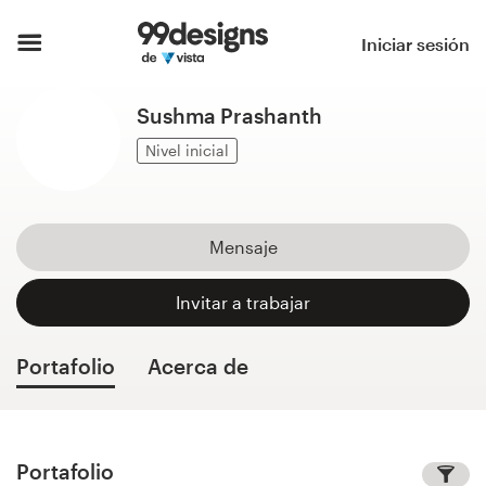
Inicio
Iniciar sesión
Explorar categorías
Sushma Prashanth
Cómo es
Nivel inicial
Encontrar un diseñador
Mensaje
Inspiración
Invitar a trabajar
99designs Pro
Portafolio
Acerca de
Servicios
de
diseño
Portafolio