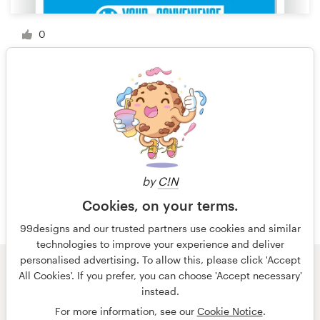
0
1 de 4
by
C!N
Cookies, on your terms.
99designs and our trusted partners use cookies and similar
technologies to improve your experience and deliver
personalised advertising. To allow this, please click 'Accept
All Cookies'. If you prefer, you can choose 'Accept necessary'
© 99designs
de Vista
instead.
Términos y condiciones
Privacidad
Impresión
For more information, see our
Cookie Notice
.
español
English