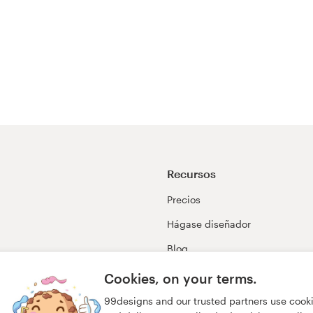
Recursos
Precios
Hágase diseñador
Blog
99awards
Cookies, on your terms.
99designs and our trusted partners use cook