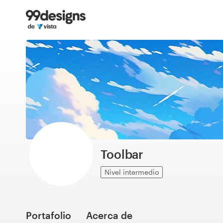
Inicio
Explorar categorías
Cómo es
Encontrar un diseñador
Inspiración
99designs Pro
Toolbar
Nivel intermedio
Servicios
de
diseño
Portafolio
Acerca de