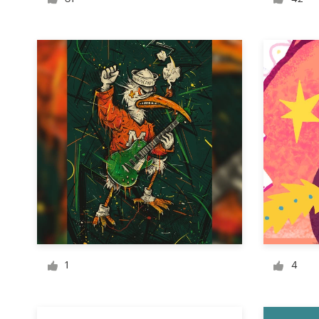
Diseño de logotipo
Tarjeta de presentación
Diseño de páginas web
Guía de la marca
Explorar todas las categorías
Soporte
+49 30 568 376 73
1
4
Centro de ayuda