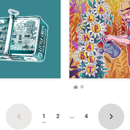
0
1
2
…
4