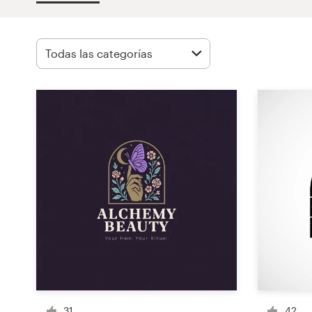
Concursos de diseño
Proyectos 1-1
Encontrar un diseñador
Descubra la inspiración
99designs Studio
99designs Pro
Obtenga
un
diseño
31
42