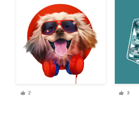
Recursos
Precios
Hágase diseñador
Blog
2
3