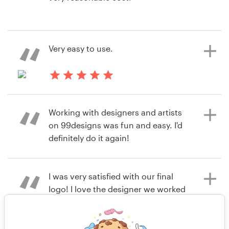
Ver su concurso de página web
Ver su concurso de logotipo
hace 7 años
Very easy to use.
Widiberto
Ver su concurso de logotipo y
paquete de imagen corporativa
hace 7 años
jackson031
Working with designers and artists
Ver su concurso de logotipo
on 99designs was fun and easy. I'd
definitely do it again!
I was very satisfied with our final
hace 7 años
logo! I love the designer we worked
T. M. White
with! Although we had a ton of
Ver su concurso de Gráficos e
submissions I wish we had more
Ilustraciones
options we loved! We only selected