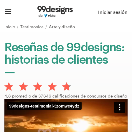
Inicio
Iniciar sesión
Explorar categorías
Inicio
Testimonios
Arte y diseño
Cómo es
Reseñas de 99designs:
historias de clientes
Encontrar un diseñador
Inspiración
99designs Pro
4,8 promedio de 37.646 calificaciones de concursos de diseño
Servicios
de
diseño