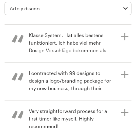
Diseño de logotipo
Tarjeta de presentación
Klasse System. Hat alles bestens
Diseño de páginas web
funktioniert. Ich habe viel mehr
Design Vorschläge bekommen als
Guía de la marca
ich gedacht hätte. Und alle waren
erstklassige. Hätte auch 20 Sieger
Explorar todas las categorías
wählen können. Jederzeit gerne
I contracted with 99 designs to
wieder
design a logo/branding package for
my new business, through their
design contest. I was extremely
Soporte
happy with the ease of use of
hace 2 años
website, clear explanations of every
Very straightforward process for a
dudel4eveH
+49 30 568 376 73
step of the design process, excellent
first-timer like myself. Highly
Ver su concurso de Tarjeta de visita
phone customer service, value for
recommend!
Centro de ayuda
my money and great designers. I