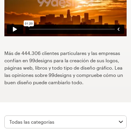
Concursos de diseño
Proyectos 1-1
Encontrar un diseñador
Descubra la inspiración
Más de 444.306 clientes particulares y las empresas
confían en 99designs para la creación de sus logos,
páginas web, libros y todo tipo de diseño gráfico. Lea
99designs Studio
las opiniones sobre 99designs y compruebe cómo un
buen diseño puede cambiarlo todo.
99designs Pro
Obtenga
un
diseño