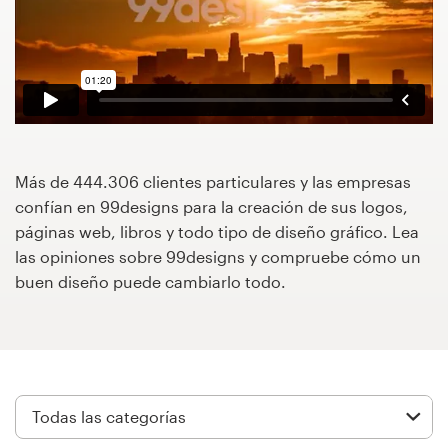
Concursos de diseño
Proyectos 1-1
Encontrar un diseñador
Descubra la inspiración
Más de 444.306 clientes particulares y las empresas
confían en 99designs para la creación de sus logos,
páginas web, libros y todo tipo de diseño gráfico. Lea
99designs Studio
las opiniones sobre 99designs y compruebe cómo un
buen diseño puede cambiarlo todo.
99designs Pro
Obtenga
un
diseño