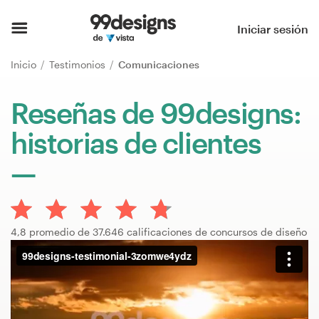
Inicio
Iniciar sesión
Explorar categorías
Inicio
Testimonios
Comunicaciones
Cómo es
Reseñas de 99designs:
historias de clientes
Encontrar un diseñador
Inspiración
99designs Pro
4,8 promedio de 37.646 calificaciones de concursos de diseño
Servicios
de
diseño