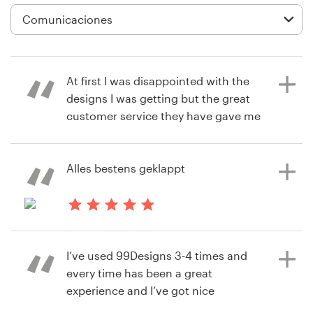
Diseño de logotipo
Tarjeta de presentación
At first I was disappointed with the
Diseño de páginas web
designs I was getting but the great
customer service they have gave me
Guía de la marca
hope since the best designs are not
the first ones, also making the
Explorar todas las categorías
contest “blind” allows designers to
Alles bestens geklappt
be more creative, I ended up loving
my design
Soporte
hace 3 años
michael.gmuer
I’ve used 99Designs 3-4 times and
+49 30 568 376 73
hace 3 años
Ver su concurso de logotipo
every time has been a great
caubte
experience and I’ve got nice
Centro de ayuda
Ver su concurso de logotipo
designs.