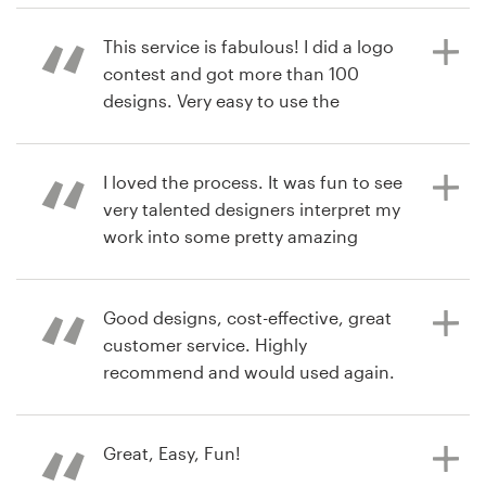
This service is fabulous! I did a logo
contest and got more than 100
Recursos
hace 6 años
designs. Very easy to use the
welhams34
website and the price is right!
Precios
Ver su concurso de logotipo
I loved the process. It was fun to see
Hágase diseñador
very talented designers interpret my
hace 7 años
work into some pretty amazing
Blog
david.weissman
logos. I would highly recommend!
Ver su concurso de logotipo
Good designs, cost-effective, great
customer service. Highly
hace 7 años
recommend and would used again.
jaimegarcia725827
Ver su concurso de logotipo
Great, Easy, Fun!
hace 7 años
gsierrazorita