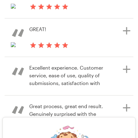
Ver su concurso de logotipo
hace 8 años
kmitch00
GREAT!
hace 8 años
practicem
Excellent experience. Customer
service, ease of use, quality of
submissions, satisfaction with
results. All of it, exxcellent!
Great process, great end result.
Genuinely surprised with the
hace 8 años
simplicity of the site, the calibre of
trentoncoty
designers, professionalism of the
Ver su concurso de logotipo
communication process and the