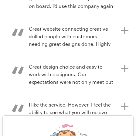
on board. I'd use this company again
hace 7 años
without a doubt. Thanks.
sharontg
Ver su concurso de logotipo
Great website connecting creative
skilled people with customers
hace 7 años
needing great designs done. Highly
jam6lime
recommend.
Ver su concurso de logotipo
Great design choice and easy to
work with designers. Our
hace 8 años
expectations were not only meet but
paulmiller986
exceeded!
I like the service. However, I feel the
ability to see what you will recieve
hace 8 años
(whole package and not only a logo)
nwerickson
is necessary.