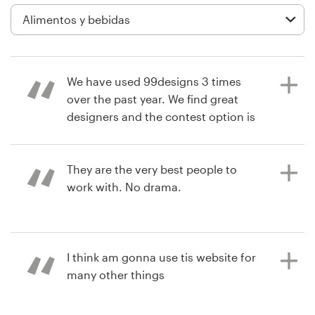
Diseño de logotipo
Tarjeta de presentación
We have used 99designs 3 times
Diseño de páginas web
over the past year. We find great
designers and the contest option is
Guía de la marca
a great way to find the perfect
design. We already are working on
Explorar todas las categorías
using 99designs again.
They are the very best people to
work with. No drama.
Soporte
hace 7 años
retaila
hace 7 años
I think am gonna use tis website for
mcar2000
+49 30 568 376 73
Ver su concurso de empaques de
many other things
productos
Ver su concurso de logotipo y
Centro de ayuda
paquete de redes sociales