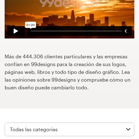
Concursos de diseño
Proyectos 1-1
Encontrar un diseñador
Descubra la inspiración
Más de 444.306 clientes particulares y las empresas
confían en 99designs para la creación de sus logos,
páginas web, libros y todo tipo de diseño gráfico. Lea
99designs Studio
las opiniones sobre 99designs y compruebe cómo un
buen diseño puede cambiarlo todo.
99designs Pro
Obtenga
un
diseño