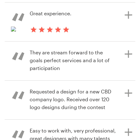
hace 7 años
Great experience.
sara.lehimeur
Recursos
Ver su concurso de logotipo
Precios
hace 7 años
alison.nikolovw
They are stream forward to the
Hágase diseñador
Ver su concurso de logotipo
goals perfect services and a lot of
participation
Blog
Requested a design for a new CBD
hace 7 años
company logo. Received over 120
Md0T
logo designs during the contest
Ver su concurso de logotipo
phase, more than expected. Was
well with the money spent.
Easy to work with, very professional,
great designers with many talents