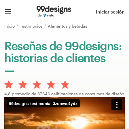
Inicio
Iniciar sesión
Explorar categorías
Inicio
Testimonios
Alimentos y bebidas
Cómo es
Reseñas de 99designs:
historias de clientes
Encontrar un diseñador
Inspiración
99designs Pro
4,8 promedio de 37.646 calificaciones de concursos de diseño
Servicios
de
diseño