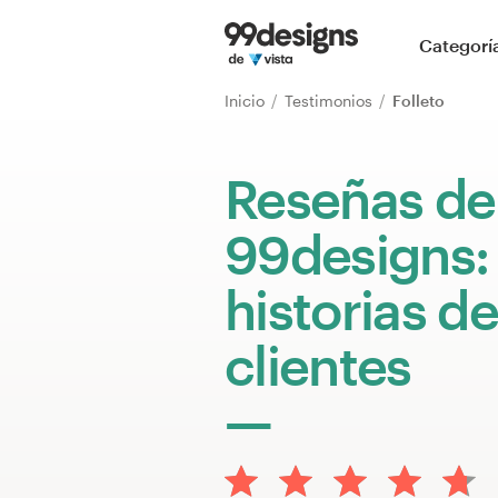
Inicio
Categorí
Explorar categorías
Inicio
Testimonios
Folleto
Cómo es
Reseñas de
Encontrar un diseñador
99designs:
Inspiración
historias de
99designs Pro
clientes
Servicios
de
diseño