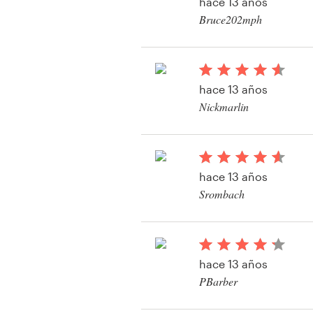
hace 13 años
Diseño de logotipo
Bruce202mph
Ver su concurso de fo
Tarjeta de presentación
Diseño de páginas web
hace 13 años
Nickmarlin
Guía de la marca
Ver su concurso de fo
Explorar todas las categorías
hace 13 años
Srombach
Soporte
+49 30 568 376 73
hace 13 años
PBarber
Centro de ayuda
Ver su concurso de fo