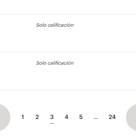
lleto
Solo calificación
lleto
Solo calificación
1
2
3
4
5
…
24