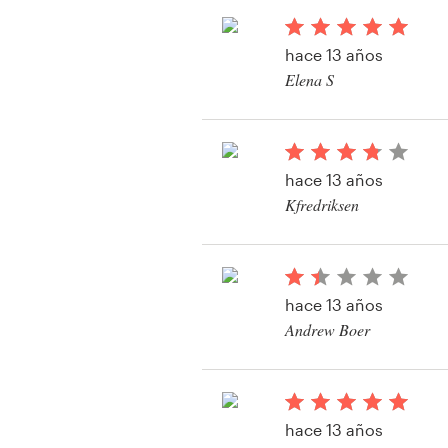
hace 13 años
Recursos
Elena S
Ver su concurso de fo
Precios
Hágase diseñador
hace 13 años
Kfredriksen
Blog
Ver su concurso de fo
hace 13 años
Andrew Boer
Ver su concurso de fo
hace 13 años