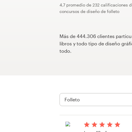
4,7 promedio de 232 calificaciones 
Concursos de diseño
concursos de diseño de folleto
Proyectos 1-1
Más de 444.306 clientes particu
Encontrar un diseñador
libros y todo tipo de diseño gr
todo.
Descubra la inspiración
99designs Studio
99designs Pro
Obtenga
un
diseño