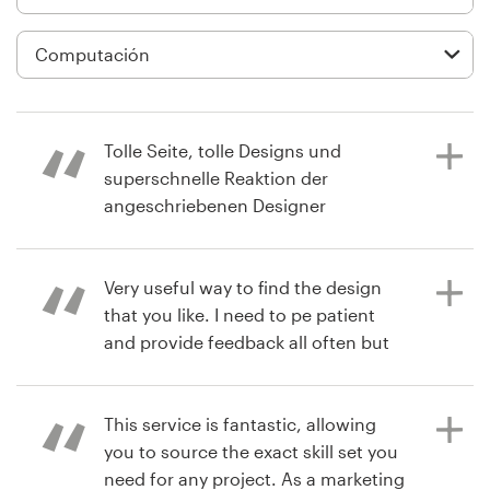
Diseño de logotipo
Tarjeta de presentación
Diseño de páginas web
Tolle Seite, tolle Designs und
superschnelle Reaktion der
Guía de la marca
angeschriebenen Designer
Explorar todas las categorías
Very useful way to find the design
hace 3 años
that you like. I need to pe patient
arinklef
and provide feedback all often but
Soporte
Ver su concurso de logotipo
in the end you can get a good result.
+49 30 568 376 73
This service is fantastic, allowing
you to source the exact skill set you
hace 9 años
Centro de ayuda
need for any project. As a marketing
paul.roman