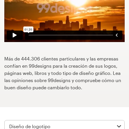
Concursos de diseño
Proyectos 1-1
Encontrar un diseñador
Descubra la inspiración
Más de 444.306 clientes particulares y las empresas
confían en 99designs para la creación de sus logos,
99designs Studio
páginas web, libros y todo tipo de diseño gráfico. Lea
las opiniones sobre 99designs y compruebe cómo un
99designs Pro
buen diseño puede cambiarlo todo.
Obtenga
un
diseño