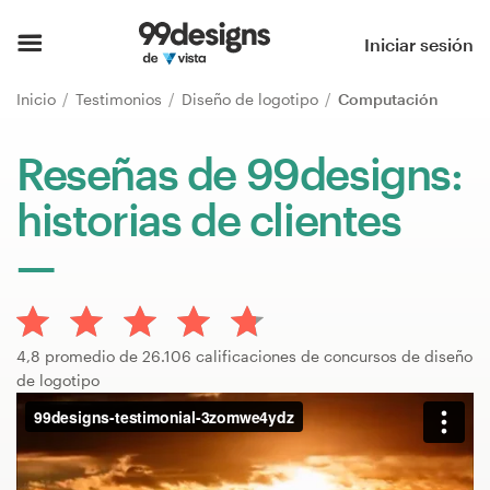
Inicio
Iniciar sesión
Explorar categorías
Inicio
Testimonios
Diseño de logotipo
Computación
Cómo es
Reseñas de 99designs:
historias de clientes
Encontrar un diseñador
Inspiración
99designs Pro
4,8 promedio de 26.106 calificaciones de concursos de diseño
de logotipo
Servicios
de
diseño