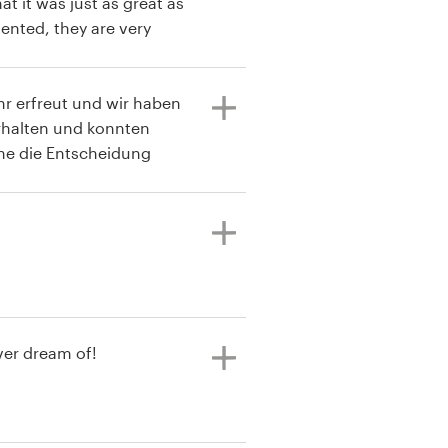
t it was just as great as
responsive, and I am thrilled with the result. Thank you!
hr erfreut und wir haben
erhalten und konnten
he die Entscheidung
ever dream of!