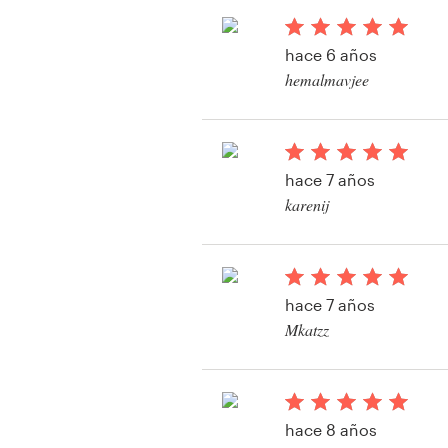
hace 6 años
Recursos
hemalmavjee
Precios
Hágase diseñador
hace 7 años
karenij
Blog
Ver su concurso de l
hace 7 años
Mkatzz
hace 8 años