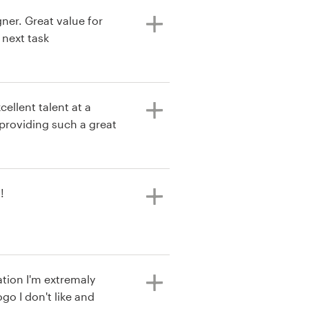
gner. Great value for
next task
ellent talent at a
 providing such a great
!
tremaly
go I don't like and