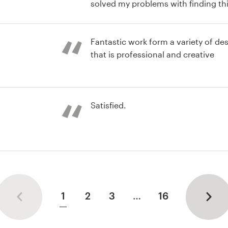
solved my problems with finding thi
here I could have plenty of them!
ogotipo
Fantastic work form a variety of des
that is professional and creative
ogotipo
Satisfied.
ogotipo
1
2
3
…
16