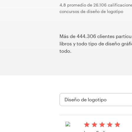
4,8 promedio de 26.106 calificacion
Concursos de diseño
concursos de diseño de logotipo
Proyectos 1-1
Más de 444.306 clientes particu
Encontrar un diseñador
libros y todo tipo de diseño gr
todo.
Descubra la inspiración
99designs Studio
99designs Pro
Obtenga
un
diseño