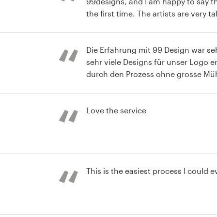
99designs, and I am happy to say tha
the first time. The artists are very talented, they are very
ogotipo
Die Erfahrung mit 99 Design war se
sehr viele Designs für unser Logo 
durch den Prozess ohne grosse Mü
treffen. Super Erfahrung.
ogotipo
Love the service
This is the easiest process I could 
ogotipo