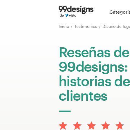
Inicio
Categorí
Explorar categorías
Inicio
Testimonios
Diseño de log
Cómo es
Reseñas de
Encontrar un diseñador
99designs:
Inspiración
historias de
99designs Pro
clientes
Servicios
de
diseño