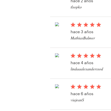
hace 2 años
Diseño de logotipo
tlsopko
Ver su concurso de l
Tarjeta de presentación
Diseño de páginas web
hace 3 años
MathiasBalmer
Guía de la marca
Ver su concurso de l
Explorar todas las categorías
hace 4 años
lindaaalexanderssod
Soporte
+49 30 568 376 73
hace 6 años
viajeanS
Centro de ayuda
Ver su concurso de l