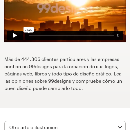
Concursos de diseño
Proyectos 1-1
Encontrar un diseñador
Descubra la inspiración
Más de 444.306 clientes particulares y las empresas
confían en 99designs para la creación de sus logos,
99designs Studio
páginas web, libros y todo tipo de diseño gráfico. Lea
las opiniones sobre 99designs y compruebe cómo un
99designs Pro
buen diseño puede cambiarlo todo.
Obtenga
un
diseño