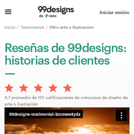
Inicio
Iniciar sesión
Explorar categorías
Inicio
Testimonios
Otro arte o ilustración
Cómo es
Reseñas de 99designs:
historias de clientes
Encontrar un diseñador
Inspiración
99designs Pro
4,7 promedio de 101 calificaciones de concursos de diseño de
arte o ilustración
Servicios
de
diseño