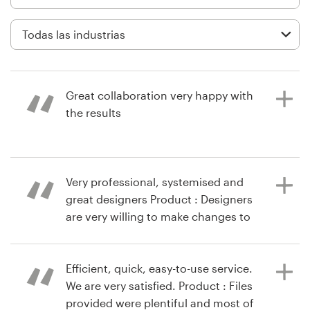
Diseño de logotipo
Tarjeta de presentación
Diseño de páginas web
Great collaboration very happy with
the results
Guía de la marca
Explorar todas las categorías
hace 3 años
Very professional, systemised and
marho
great designers Product : Designers
are very willing to make changes to
Soporte
create the exact design you are
looking for.
+49 30 568 376 73
Efficient, quick, easy-to-use service.
We are very satisfied. Product : Files
Centro de ayuda
provided were plentiful and most of
hace 11 años