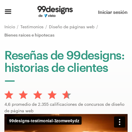
Inicio
Iniciar sesión
Explorar categorías
Inicio
Testimonios
Diseño de páginas web
Bienes raíces e hipotecas
Cómo es
Reseñas de 99designs:
Encontrar un diseñador
historias de clientes
Inspiración
99designs Pro
4,6 promedio de 2.355 calificaciones de concursos de diseño
de página web
Servicios
de
diseño