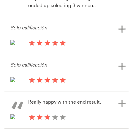
ended up selecting 3 winners!
Recursos
Solo calificación
hace 14 años
Precios
BuildingLink
Hágase diseñador
hace 14 años
Joanne Popp
Solo calificación
Blog
hace 14 años
BuildingLink
Really happy with the end result.
hace 14 años
Neilrcollins