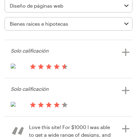
Diseño de logotipo
Tarjeta de presentación
Diseño de páginas web
Solo calificación
Guía de la marca
Explorar todas las categorías
hace 14 años
Mark.almond
Solo calificación
Ver su concurso de página web
Soporte
+49 30 568 376 73
hace 14 años
rbravoz
Love this site! For $1000 I was able
Centro de ayuda
Ver su concurso de página web
to get a wide range of designs, and