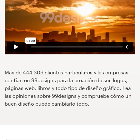
Concursos de diseño
Proyectos 1-1
Encontrar un diseñador
Descubra la inspiración
Más de 444.306 clientes particulares y las empresas
99designs Studio
confían en 99designs para la creación de sus logos,
páginas web, libros y todo tipo de diseño gráfico. Lea
99designs Pro
las opiniones sobre 99designs y compruebe cómo un
buen diseño puede cambiarlo todo.
Obtenga
un
diseño