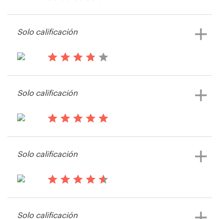
hace 15 años
Timo113
Solo calificación
Recursos
Ver su concurso de página web
Precios
hace 15 años
stevenn
Hágase diseñador
Solo calificación
Blog
hace 15 años
thinkcue
Solo calificación
Ver su concurso de página web
hace 15 años
Dudley King
Solo calificación