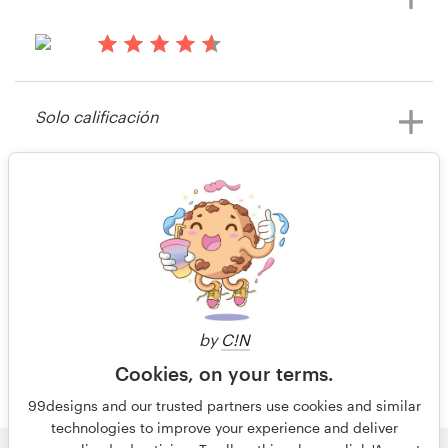
hace 15 años
nabil attia
Solo calificación
hace 15 años
FrankL
20 de 20
by
C!N
Cookies, on your terms.
99designs and our trusted partners use cookies and similar
technologies to improve your experience and deliver