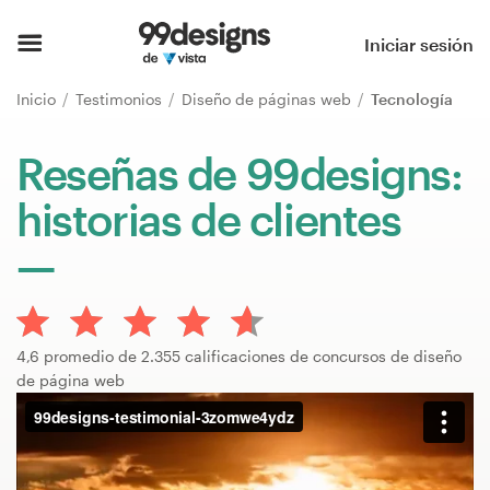
Inicio
Iniciar sesión
Explorar categorías
Inicio
Testimonios
Diseño de páginas web
Tecnología
Cómo es
Reseñas de 99designs:
historias de clientes
Encontrar un diseñador
Inspiración
99designs Pro
4,6 promedio de 2.355 calificaciones de concursos de diseño
de página web
Servicios
de
diseño