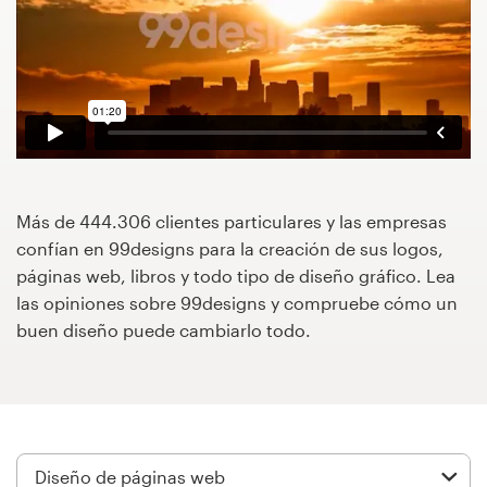
Concursos de diseño
Proyectos 1-1
Encontrar un diseñador
Descubra la inspiración
Más de 444.306 clientes particulares y las empresas
confían en 99designs para la creación de sus logos,
99designs Studio
páginas web, libros y todo tipo de diseño gráfico. Lea
las opiniones sobre 99designs y compruebe cómo un
99designs Pro
buen diseño puede cambiarlo todo.
Obtenga
un
diseño