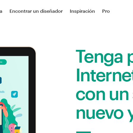
a
Encontrar un diseñador
Inspiración
Pro
Tenga 
Interne
con un 
nuevo 