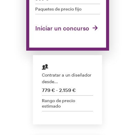
Concursos de diseño
Paquetes de precio fijo
Proyectos 1-1
Iniciar un concurso
Encontrar un diseñador
Descubra la inspiración
99designs Studio
Contratar a un diseñador
desde...
99designs Pro
779 € - 2.159 €
Rango de precio
estimado
Obtenga
un
diseño