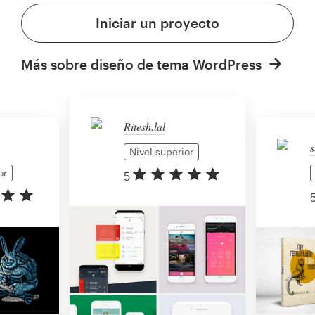
Iniciar un proyecto
Más sobre diseño de tema WordPress
Ritesh.lal
s
Nivel superior
or
5