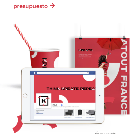
presupuesto
de goopanic