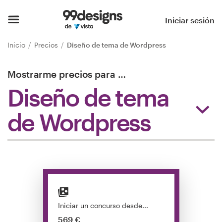
Inicio
Iniciar sesión
Explorar categorías
Inicio
Precios
Diseño de tema de Wordpress
Cómo es
Mostrarme precios para
…
Diseño de tema
Encontrar un diseñador
de Wordpress
Inspiración
99designs Pro
Servicios
de
Iniciar un concurso desde...
diseño
569 €