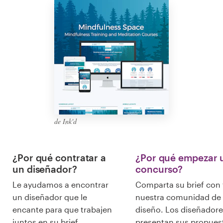
Diseño de logotipo
Tarjeta de presentación
Diseño de páginas web
Guía de la marca
Explorar todas las categorías
de Ink'd
¿Por qué contratar a
¿Por qué empezar 
Soporte
un diseñador?
concurso?
+49 30 568 376 73
Le ayudamos a encontrar
Comparta su brief con
un diseñador que le
nuestra comunidad de
encante para que trabajen
diseño. Los diseñadore
Centro de ayuda
juntos en su brief.
presentan sus propues