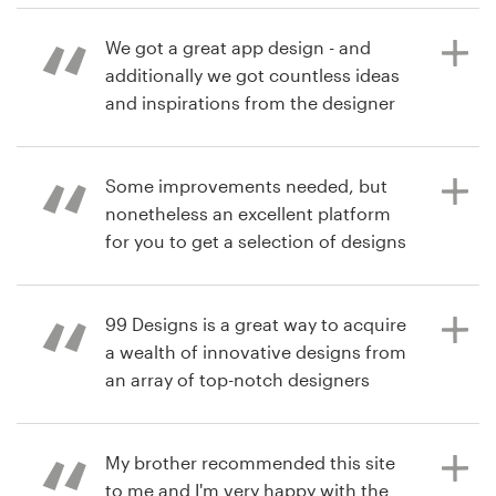
paquete de imagen corporativa
charityk
We got a great app design - and
Ver su concurso de logotipo
additionally we got countless ideas
Recursos
and inspirations from the designer
community!
Precios
Some improvements needed, but
Hágase diseñador
nonetheless an excellent platform
hace 9 años
for you to get a selection of designs
Blog
djamal.oucherif
(different styles) from many
designers for a single project
99 Designs is a great way to acquire
a wealth of innovative designs from
an array of top-notch designers
hace 9 años
from which to select. It makes the
lg178
process of finding the perfect
design convenient and fun!
My brother recommended this site
to me and I'm very happy with the