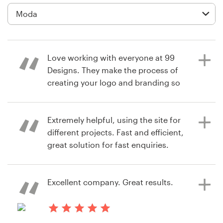
Diseño de logotipo
Tarjeta de presentación
Love working with everyone at 99
Diseño de páginas web
Designs. They make the process of
creating your logo and branding so
Guía de la marca
easy. Would HIGHLY recommend
them to everyone.
Explorar todas las categorías
Extremely helpful, using the site for
different projects. Fast and efficient,
great solution for fast enquiries.
hace 8 años
Soporte
pkudestrom
Ver su concurso de logotipo
Excellent company. Great results.
+49 30 568 376 73
hace 8 años
cid.angie
Centro de ayuda
Ver su concurso de logotipo y
hace 8 años