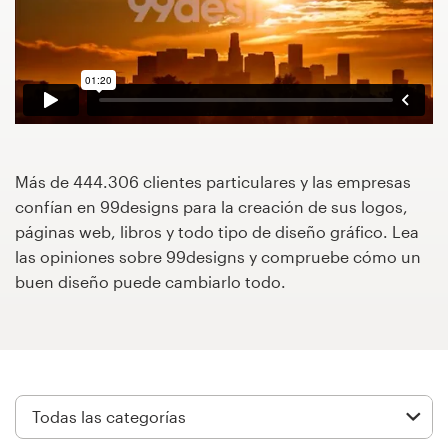
Concursos de diseño
Proyectos 1-1
Encontrar un diseñador
Descubra la inspiración
Más de 444.306 clientes particulares y las empresas
confían en 99designs para la creación de sus logos,
páginas web, libros y todo tipo de diseño gráfico. Lea
99designs Studio
las opiniones sobre 99designs y compruebe cómo un
buen diseño puede cambiarlo todo.
99designs Pro
Obtenga
un
diseño