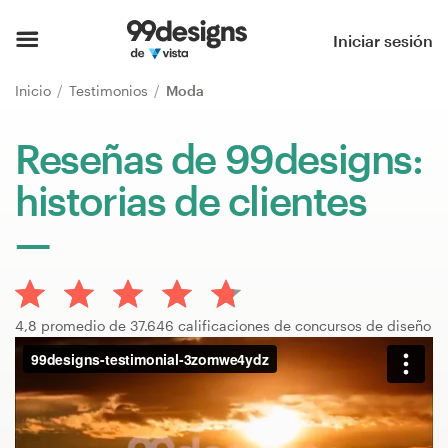
Inicio
Iniciar sesión
Explorar categorías
Inicio
Testimonios
Moda
Cómo es
Reseñas de 99designs:
historias de clientes
Encontrar un diseñador
Inspiración
99designs Pro
4,8 promedio de 37.646 calificaciones de concursos de diseño
Servicios
de
diseño