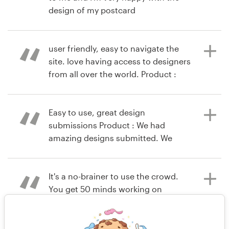
design of my postcard
hace 9 años
danainouye
user friendly, easy to navigate the
hace 9 años
Ver su concurso de logotipo
site. love having access to designers
ninasneedles
from all over the world. Product :
Ver su concurso de otro
designers were all very good about
getting back to me with revisions. i
had many outstanding designs to
Easy to use, great design
choose from. made for tough
submissions Product : We had
decision-making. that's a good
amazing designs submitted. We
problem to have
ended up choosing a logo by
maleficentdesigns and are thrilled
with the finished product!
It's a no-brainer to use the crowd.
You get 50 minds working on
hace 10 años
something for the cost of 1. Product
de
Feefo
: I was actually going to rush a
hace 10 años
design outside of 99, but decided it