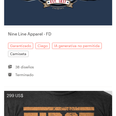
Recursos
Precios
Nine Line Apparel - FD
Hágase diseñador
Garantizado
Ciego
IA generativa no permitida
Camiseta
Blog
38 diseños
Terminado
299 US$