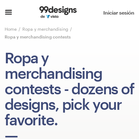
Inicio
Iniciar sesión
Explorar categorías
Home
Ropa y merchandising
Ropa y merchandising contests
Cómo es
Ropa y
Encontrar un diseñador
merchandising
Inspiración
contests
- dozens of
99designs Pro
designs, pick your
favorite.
Servicios
de
diseño