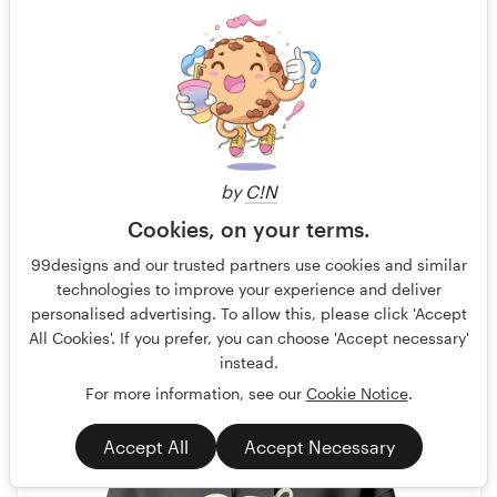
ACC
Garantizado
Ciego
Sin rondas
by
C!N
IA generativa no permitida
Camiseta
Cookies, on your terms.
41 diseños
99designs and our trusted partners use cookies and similar
technologies to improve your experience and deliver
Terminado
personalised advertising. To allow this, please click 'Accept
All Cookies'. If you prefer, you can choose 'Accept necessary'
instead.
199 US$
For more information, see our
Cookie Notice
.
Accept All
Accept Necessary