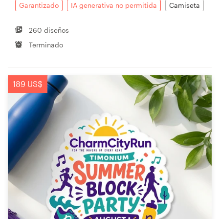
Garantizado
IA generativa no permitida
Camiseta
260 diseños
Terminado
189 US$