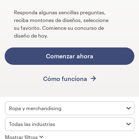
Concursos de diseño
Responda algunas sencillas preguntas,
reciba montones de diseños, seleccione
Proyectos 1-1
su favorito. Comience su concurso de
diseño de hoy.
Encontrar un diseñador
Comenzar ahora
Descubra la inspiración
99designs Studio
Cómo funciona
99designs Pro
Ropa y merchandising
Obtenga
un
Todas las industrias
diseño
Mostrar filtros