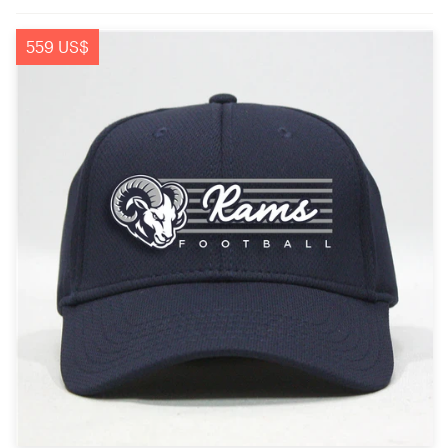
559 US$