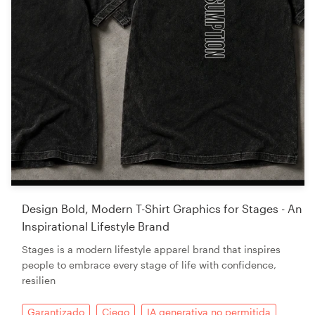
Design Bold, Modern T-Shirt Graphics for Stages - An
Inspirational Lifestyle Brand
Stages is a modern lifestyle apparel brand that inspires
people to embrace every stage of life with confidence,
resilien
Garantizado
Ciego
IA generativa no permitida