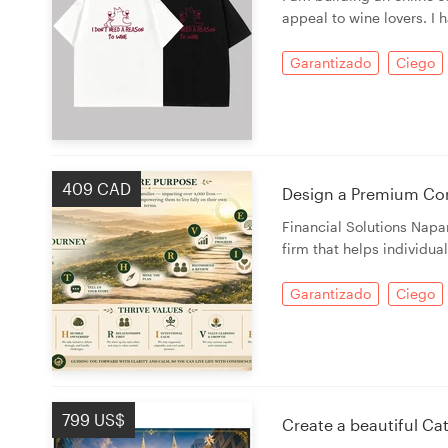
appeal to wine lovers. I 
Garantizado
Ciego
Recursos
Precios
Hágase diseñador
409 CAD
Design a Premium Cor
Blog
Financial Solutions Nap
firm that helps individual
Garantizado
Ciego
799 US$
Create a beautiful Ca