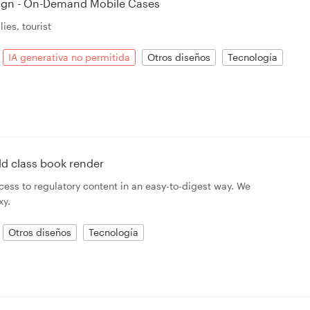
ign - On-Demand Mobile Cases
ies, tourist
IA generativa no permitida
Otros diseños
Tecnología
ld class book render
cess to regulatory content in an easy-to-digest way. We
xy.
Otros diseños
Tecnología