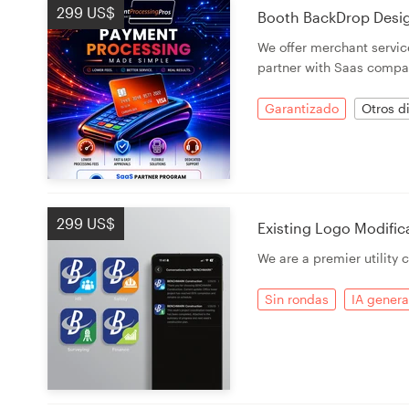
299 US$
Booth BackDrop Desi
We offer merchant service
partner with Saas compan
Garantizado
Otros d
299 US$
Existing Logo Modific
We are a premier utility
Sin rondas
IA genera