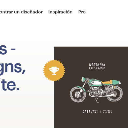
ontrar un diseñador
Inspiración
Pro
s
-
gns,
te.