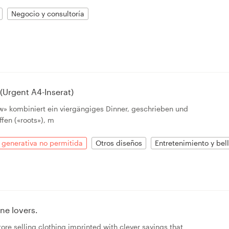
Negocio y consultoría
(Urgent A4-Inserat)
w» kombiniert ein viergängiges Dinner, geschrieben und
ffen («roots»), m
 generativa no permitida
Otros diseños
Entretenimiento y bell
ne lovers.
tore selling clothing imprinted with clever sayings that