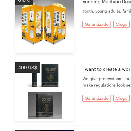
Vending Machine Des
Youth, young adults, famil
Garantizado
Ciego
499 US$
I want to create a wor
We give professionals ac
make regulations look se
Garantizado
Ciego