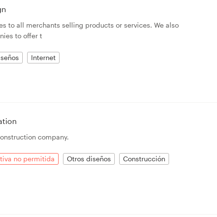
gn
s to all merchants selling products or services. We also
ies to offer t
iseños
Internet
ation
 construction company.
tiva no permitida
Otros diseños
Construcción