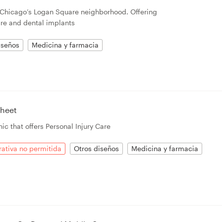
n Chicago’s Logan Square neighborhood. Offering
re and dental implants
iseños
Medicina y farmacia
sheet
ic that offers Personal Injury Care
rativa no permitida
Otros diseños
Medicina y farmacia