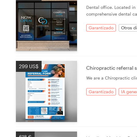
Dental office. Located i
comprehensive dental ca
Garantizado
Otros d
299 US$
Chiropractic referral 
We are a Chiropractic clin
Garantizado
IA gene
618 €