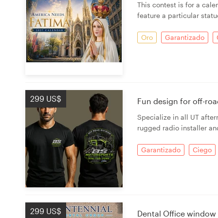
This contest is for a cale
feature a particular statu
Oro
Garantizado
299 US$
Fun design for off-ro
Specialize in all UT afte
rugged radio installer an
Garantizado
Ciego
299 US$
Dental Office window