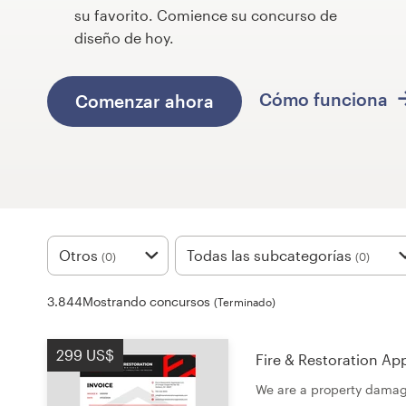
su favorito. Comience su concurso de
Concursos de diseño
diseño de hoy.
Proyectos 1-1
Cómo funciona
Comenzar ahora
Encontrar un diseñador
Descubra la inspiración
99designs Studio
Otros
Todas las subcategorías
99designs Pro
(0)
(0)
3.844Mostrando concursos
(Terminado)
Obtenga
299 US$
Fire & Restoration App
un
diseño
We are a property damag