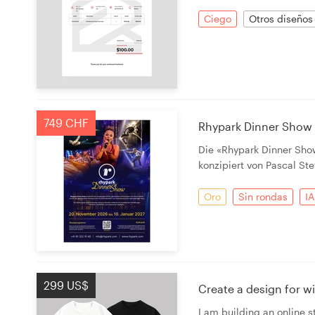
Diseño de logotipo
Ciego
Otros diseños
Tarjeta de presentación
Diseño de páginas web
Guía de la marca
749 CHF
Rhypark Dinner Show 
Die «Rhypark Dinner Sho
Explorar todas las categorías
konzipiert von Pascal Ste
Oro
Sin rondas
IA
Soporte
+49 30 568 376 73
299 US$
Create a design for wi
Centro de ayuda
I am building an online s