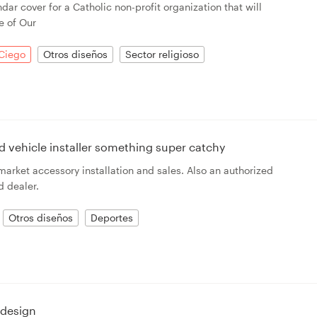
ndar cover for a Catholic non-profit organization that will
e of Our
Ciego
Otros diseños
Sector religioso
ad vehicle installer something super catchy
rmarket accessory installation and sales. Also an authorized
d dealer.
Otros diseños
Deportes
 design